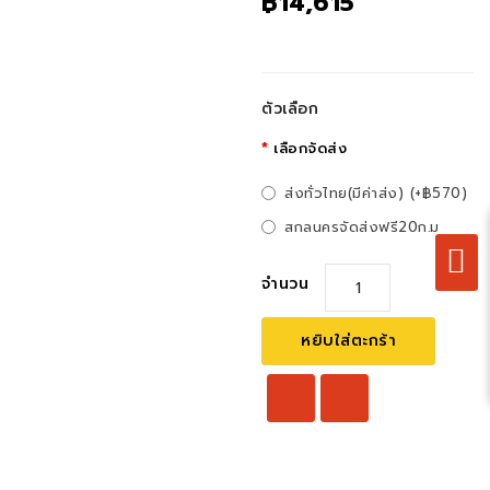
฿14,615
ตัวเลือก
เลือกจัดส่ง
ส่งทั่วไทย(มีค่าส่ง) (+฿570)
สกลนครจัดส่งฟรี20ก.ม
จำนวน
หยิบใส่ตะกร้า