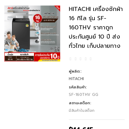
HITACHI เครื่องซักผ้า
16 กิโล รุ่น SF-
160THV ราคาถูก
ประกันศูนย์ 10 ปี ส่ง
ทั่วไทย เก็บปลายทาง
ผู้ผลิต::
HITACHI
รหัสสินค้า:
SF-160THV GG
สถานะสต๊อก:
มีสินค้าในสต๊อก