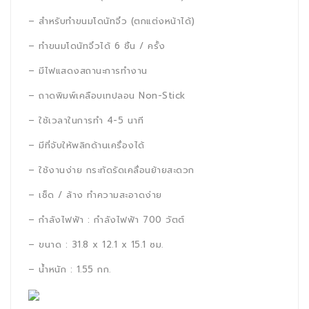
– สำหรับทำขนมโดนัทจิ๋ว (ตกแต่งหน้าได้)
– ทำขนมโดนัทจิ๋วได้ 6 ชิ้น / ครั้ง
– มีไฟแสดงสถานะการทำงาน
– ถาดพิมพ์เคลือบเทปลอน Non-Stick
– ใช้เวลาในการทำ 4-5 นาที
– มีที่จับให้พลิกด้านเครื่องได้
– ใช้งานง่าย กระทัดรัดเคลื่อนย้ายสะดวก
– เช็ด / ล้าง ทำความสะอาดง่าย
– กำลังไฟฟ้า : กำลังไฟฟ้า 700 วัตต์
– ขนาด : 31.8 x 12.1 x 15.1 ซม.
– น้ำหนัก : 1.55 กก.