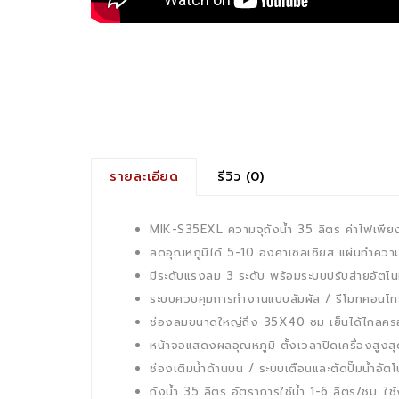
รายละเอียด
รีวิว (0)
MIK-S35EXL ความจุถังน้ำ 35 ลิตร ค่าไฟเพีย
ลดอุณหภูมิได้ 5-10 องศาเซลเซียส แผ่นทำควา
มีระดับแรงลม 3 ระดับ พร้อมระบบปรับส่ายอัตโนม
ระบบควบคุมการทำงานแบบสัมผัส / รีโมทคอนโ
ช่องลมขนาดใหญ่ถึง 35X40 ซม เย็นได้ไกลครอบค
หน้าจอแสดงผลอุณหภูมิ ตั้งเวลาปิดเครื่องสูงส
ช่องเติมน้ำด้านบน / ระบบเตือนและตัดปั๊มน้ำอัตโน
ถังน้ำ 35 ลิตร อัตราการใช้น้ำ 1-6 ลิตร/ชม. ใช้