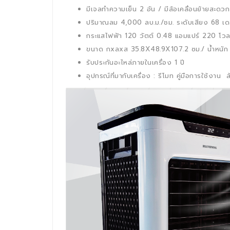
มีเจลทำความเย็น 2 อัน / มีล้อเคลื่อนย้ายสะดวก
ปริมาณลม 4,000 ลบ.ม./ชม. ระดับเสียง 68 เ
กระแสไฟฟ้า 120 วัตต์ 0.48 แอมแปร์ 220 โวลท์
ขนาด กxลxส 35.8X48.9X107.2 ซม./ น้ำหนัก 
รับประกันอะไหล่ภายในเครื่อง 1 ปี
อุปกรณ์ที่มากับเครื่อง : รีโมท คู่มือการใช้งาน 