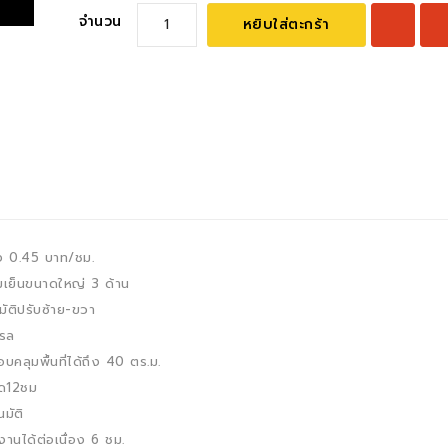
จำนวน
หยิบใส่ตะกร้า
ง 0.45 บาท/ชม.
มเย็นขนาดใหญ่ 3 ด้าน
ัติปรับซ้าย-ขวา
ทรล
ลุมพื้นที่ได้ถึง 40 ตร.ม.
ุด12ชม
มัติ
งานได้ต่อเนื่อง 6 ชม.