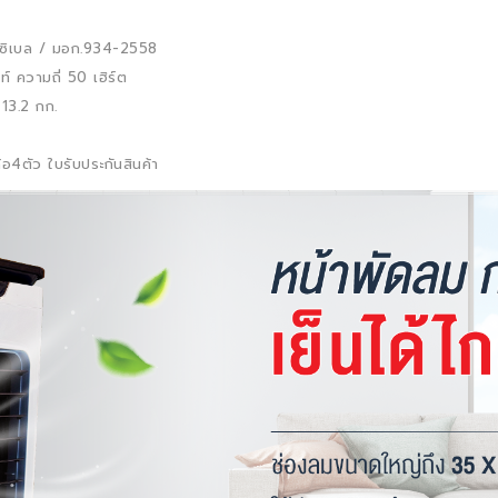
ดซิเบล / มอก.934-2558
 ความถี่ 50 เฮิร์ต
13.2 กก.
ล้อ4ตัว ใบรับประกันสินค้า