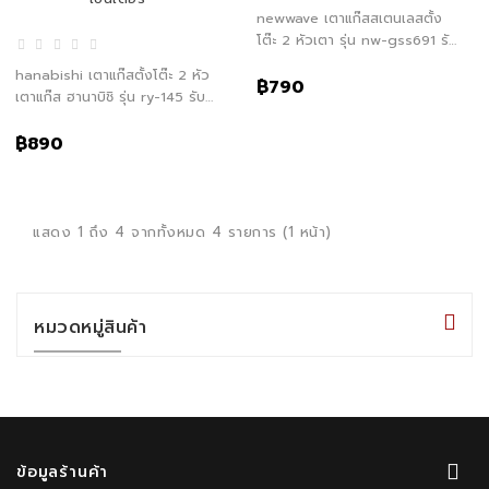
newwave เตาแก๊สสเตนเลสตั้ง
โต๊ะ 2 หัวเตา รุ่น nw-gss691 รับ
ประกันสินค้า 1 ปี
hanabishi เตาแก๊สตั้งโต๊ะ 2 หัว
฿790
เตาแก๊ส ฮานาบิชิ รุ่น ry-145 รับ
ประกัน 1 ปี จัดส่งทั่วไทย เก็บเงิน
ปลายทาง ไฮเทคเซ็นเตอร์
฿890
แสดง 1 ถึง 4 จากทั้งหมด 4 รายการ (1 หน้า)
หมวดหมู่สินค้า
ข้อมูลร้านค้า