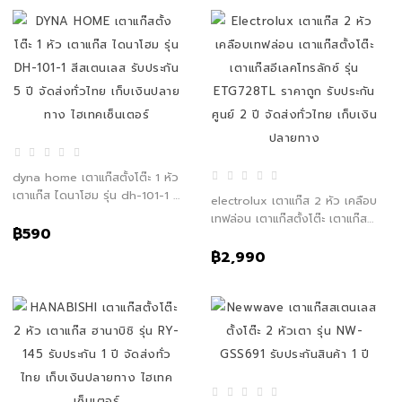
dyna home เตาแก๊สตั้งโต๊ะ 1 หัว
เตาแก๊ส ไดนาโฮม รุ่น dh-101-1 สี
electrolux เตาแก๊ส 2 หัว เคลือบ
สเตนเลส รับประกัน 5 ปี จัดส่งทั่ว
เทฟล่อน เตาแก๊สตั้งโต๊ะ เตาแก๊สอี
ไทย เก็บเงินปลายทาง ไฮเทค
฿590
เลคโทรลักซ์ รุ่น etg728tl ราคา
เซ็นเตอร์
ถูก รับประกันศูนย์ 2 ปี จัดส่งทั่ว
฿2,990
ไทย เก็บเงินปลายทาง